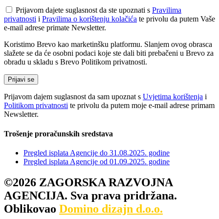
Prijavom dajete suglasnost da ste upoznati s
Pravilima
privatnosti
i
Pravilima o korištenju kolačića
te privolu da putem Vaše
e-mail adrese primate Newsletter.
Koristimo Brevo kao marketinšku platformu. Slanjem ovog obrasca
slažete se da će osobni podaci koje ste dali biti prebačeni u Brevo za
obradu u skladu s Brevo Politikom privatnosti.
Prijavom dajem suglasnost da sam upoznat s
Uvjetima korištenja
i
Politikom privatnosti
te privolu da putem moje e-mail adrese primam
Newsletter.
Trošenje proračunskih sredstava
Pregled isplata Agencije do 31.08.2025. godine
Pregled isplata Agencije od 01.09.2025. godine
©2026 ZAGORSKA RAZVOJNA
AGENCIJA. Sva prava pridržana.
Oblikovao
Domino dizajn d.o.o.