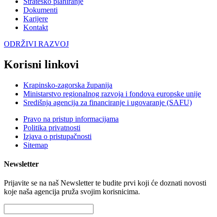
Strateško planiranje
Dokumenti
Karijere
Kontakt
ODRŽIVI RAZVOJ
Korisni linkovi
Krapinsko-zagorska županija
Ministarstvo regionalnog razvoja i fondova europske unije
Središnja agencija za financiranje i ugovaranje (SAFU)
Pravo na pristup informacijama
Politika privatnosti
Izjava o pristupačnosti
Sitemap
Newsletter
Prijavite se na naš Newsletter te budite prvi koji će doznati novosti
koje naša agencija pruža svojim korisnicima.