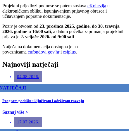
Projektni prijedlozi podnose se putem sustava
eKohezija
u
elektroničkom obliku, ispunjavanjem prijavnog obrasca i
učitavanjem popratne dokumentacije.
Poziv je otvoren od
23. prosinca 2025. godine, do 30. travnja
2026. godine u 16:00 sati
, a datum početka zaprimanja projektnih
prijava je
2. veljače 2026. od 9:00 sati
.
Natječajna dokumentacija dostupna je na
poveznicama
eufondovi.gov.hr
i
esfplus
.
Najnoviji natječaji
04.08.2026.
NATJEČAJI
Program podrške uključivom i održivom razvoju
Saznaj više >
17.07.2026.