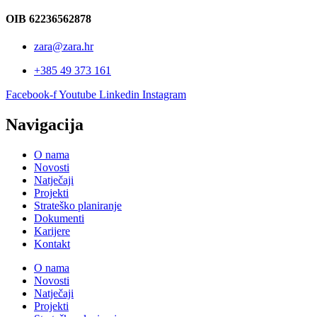
OIB 62236562878
zara@zara.hr
+385 49 373 161
Facebook-f
Youtube
Linkedin
Instagram
Navigacija
O nama
Novosti
Natječaji
Projekti
Strateško planiranje
Dokumenti
Karijere
Kontakt
O nama
Novosti
Natječaji
Projekti