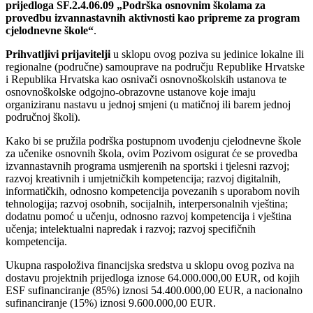
prijedloga
SF.2.4.06.09 „
Podrška osnovnim školama za
provedbu izvannastavnih aktivnosti kao pripreme za program
cjelodnevne škole
“
.
Prihvatljivi prijavitelji
u sklopu ovog poziva su jedinice lokalne ili
regionalne (područne) samouprave na području Republike Hrvatske
i Republika Hrvatska kao osnivači osnovnoškolskih ustanova te
osnovnoškolske odgojno-obrazovne ustanove koje imaju
organiziranu nastavu u jednoj smjeni (u matičnoj ili barem jednoj
područnoj školi).
Kako bi se pružila podrška postupnom uvođenju cjelodnevne škole
za učenike osnovnih škola, ovim Pozivom osigurat će se provedba
izvannastavnih programa usmjerenih na sportski i tjelesni razvoj;
razvoj kreativnih i umjetničkih kompetencija; razvoj digitalnih,
informatičkih, odnosno kompetencija povezanih s uporabom novih
tehnologija; razvoj osobnih, socijalnih, interpersonalnih vještina;
dodatnu pomoć u učenju, odnosno razvoj kompetencija i vještina
učenja; intelektualni napredak i razvoj; razvoj specifičnih
kompetencija.
Ukupna raspoloživa financijska sredstva u sklopu ovog poziva na
dostavu projektnih prijedloga iznose 64.000.000,00 EUR, od kojih
ESF sufinanciranje (85%) iznosi 54.400.000,00 EUR, a nacionalno
sufinanciranje (15%) iznosi 9.600.000,00 EUR.