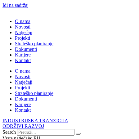
Idi na sadržaj
O nama
Novosti
Natječaji
Projekti
Strateško planiranje
Dokumenti
Karijere
Kontakt
O nama
Novosti
Natječaji
Projekti
Strateško planiranje
Dokumenti
Karijere
Kontakt
INDUSTRIJSKA TRANZICIJA
ODRŽIVI RAZVOJ
Search
Vrsta natječaja:
EU