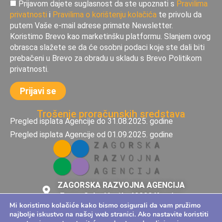
Prijavom dajete suglasnost da ste upoznati s
Pravilima
privatnosti
i
Pravilima o korištenju kolačića
te privolu da
putem Vaše e-mail adrese primate Newsletter.
Koristimo Brevo kao marketinšku platformu. Slanjem ovog
obrasca slažete se da će osobni podaci koje ste dali biti
prebačeni u Brevo za obradu u skladu s Brevo Politikom
privatnosti.
Trošenje proračunskih sredstava
Pregled isplata Agencije do 31.08.2025. godine
Pregled isplata Agencije od 01.09.2025. godine
ZAGORSKA RAZVOJNA AGENCIJA
Frana Galovića 1b, 49000 Krapina
OIB 62236562878
Mi koristimo kolačiće kako bismo osigurali da vam pružimo
najbolje iskustvo na našoj web stranici. Ako nastavite koristiti
zara@zara.hr