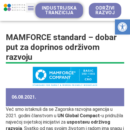
INDUSTRIJSKA
ODRŽIVI
TRANZICIJA
RAZVOJ
Op
MAMFORCE standard – dobar
put za doprinos održivom
razvoju
06.08.2021.
Već smo istaknuli da se Zagorska razvojna agencija u
2021. godini članstvom u
UN Global Compact
-u pridružila
najvećoj svjetskoj inicijativi za
uspostavu održivog
razvoja
. Svatko od nas svojim životom i radom ima snagu i