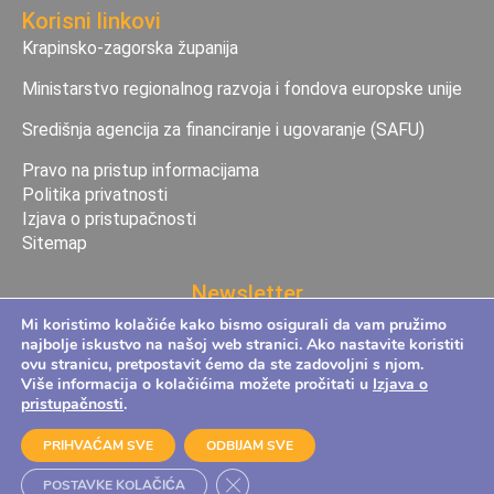
Korisni linkovi
Krapinsko-zagorska županija
Ministarstvo regionalnog razvoja i fondova europske unije
Središnja agencija za financiranje i ugovaranje (SAFU)
Pravo na pristup informacijama
Politika privatnosti
Izjava o pristupačnosti
Sitemap
Newsletter
Prijavite se na naš Newsletter te budite prvi koji će
Mi koristimo kolačiće kako bismo osigurali da vam pružimo
najbolje iskustvo na našoj web stranici. Ako nastavite koristiti
doznati novosti koje naša agencija pruža svojim
ovu stranicu, pretpostavit ćemo da ste zadovoljni s njom.
korisnicima.
Više informacija o kolačićima možete pročitati u
Izjava o
pristupačnosti
.
PRIHVAĆAM SVE
ODBIJAM SVE
Prijavom dajete suglasnost da ste upoznati s
Pravilima
Close GDPR Cookie Banner
POSTAVKE KOLAČIĆA