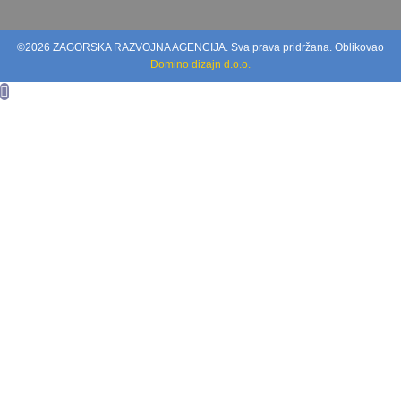
©2026 ZAGORSKA RAZVOJNA AGENCIJA. Sva prava pridržana. Oblikovao
Domino dizajn d.o.o.