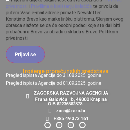
privatnosti
i
Pravilima o korištenju kolačića
te privolu da
putem Vaše e-mail adrese primate Newsletter.
Koristimo Brevo kao marketinšku platformu. Slanjem ovog
obrasca slažete se da će osobni podaci koje ste dali biti
prebačeni u Brevo za obradu u skladu s Brevo Politikom
privatnosti.
Trošenje proračunskih sredstava
Pregled isplata Agencije do 31.08.2025. godine
Pregled isplata Agencije od 01.09.2025. godine
ZAGORSKA RAZVOJNA AGENCIJA
Frana Galovića 1b, 49000 Krapina
OIB 62236562878
zara@zara.hr
+385 49 373 161