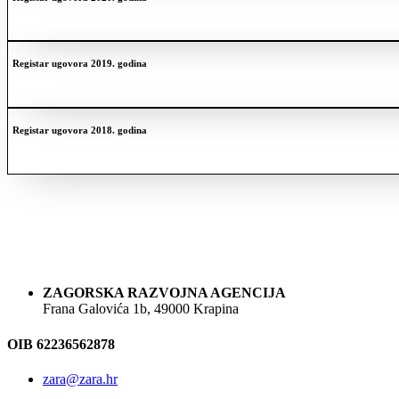
Registar ugovora 2019. godina
Registar ugovora 2018. godina
ZAGORSKA RAZVOJNA AGENCIJA
Frana Galovića 1b, 49000 Krapina
OIB 62236562878
zara@zara.hr