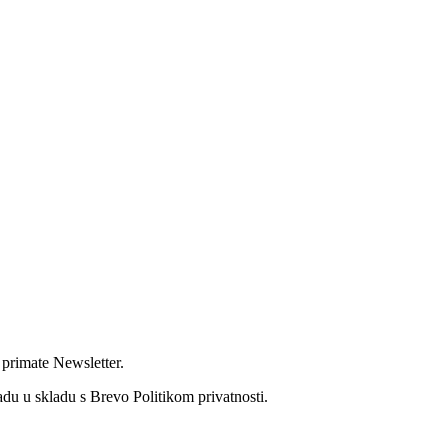
 primate Newsletter.
du u skladu s Brevo Politikom privatnosti.