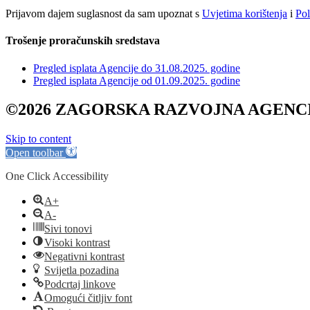
Prijavom dajem suglasnost da sam upoznat s
Uvjetima korištenja
i
Pol
Trošenje proračunskih sredstava
Pregled isplata Agencije do 31.08.2025. godine
Pregled isplata Agencije od 01.09.2025. godine
©2026 ZAGORSKA RAZVOJNA AGENCIJA. 
Skip to content
Open toolbar
One Click Accessibility
A+
A-
Sivi tonovi
Visoki kontrast
Negativni kontrast
Svijetla pozadina
Podcrtaj linkove
Omogući čitljiv font