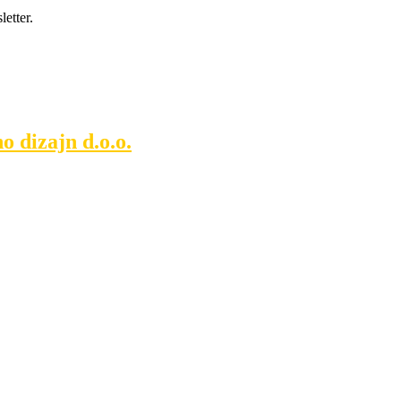
etter.
 dizajn d.o.o.