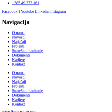
+385 49 373 161
Facebook-f
Youtube
Linkedin
Instagram
Navigacija
O nama
Novosti
Natječaji
Projekti
Strateško planiranje
Dokumenti
Karijere
Kontakt
O nama
Novosti
Natječaji
Projekti
Strateško planiranje
Dokumenti
Karijere
Kontakt