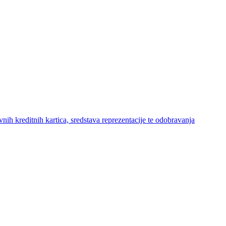
nih kreditnih kartica, sredstava reprezentacije te odobravanja