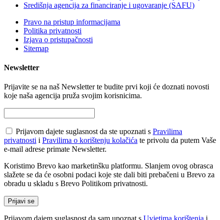
Središnja agencija za financiranje i ugovaranje (SAFU)
Pravo na pristup informacijama
Politika privatnosti
Izjava o pristupačnosti
Sitemap
Newsletter
Prijavite se na naš Newsletter te budite prvi koji će doznati novosti
koje naša agencija pruža svojim korisnicima.
Prijavom dajete suglasnost da ste upoznati s
Pravilima
privatnosti
i
Pravilima o korištenju kolačića
te privolu da putem Vaše
e-mail adrese primate Newsletter.
Koristimo Brevo kao marketinšku platformu. Slanjem ovog obrasca
slažete se da će osobni podaci koje ste dali biti prebačeni u Brevo za
obradu u skladu s Brevo Politikom privatnosti.
Prijavom dajem suglasnost da sam upoznat s
Uvjetima korištenja
i