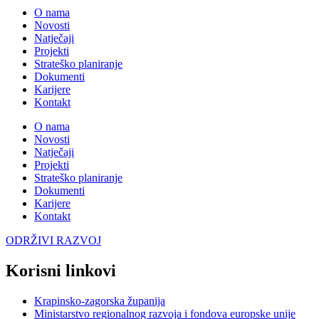
O nama
Novosti
Natječaji
Projekti
Strateško planiranje
Dokumenti
Karijere
Kontakt
O nama
Novosti
Natječaji
Projekti
Strateško planiranje
Dokumenti
Karijere
Kontakt
ODRŽIVI RAZVOJ
Korisni linkovi
Krapinsko-zagorska županija
Ministarstvo regionalnog razvoja i fondova europske unije