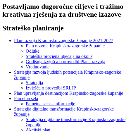
Postavljamo dugoročne ciljeve i tražimo
kreativna rješenja za društvene izazove
Strateško planiranje
Plan razvoja Krapinsko-zagorske županije 2021-2027
Plan razvoja Krapinsko- zagorske županije
Odluke
Strateška procjena utjecaja na okoliš
Godišnja izvješća o provedbi Plana razvoja
Vrednovanje
Strategija razvoja ljudskih potencijala Krapinsko-zagorske
županije
Strategija
Izvješća o provedbi SRLJP
Plan upravljanja destinacijom Krapinsko-zagorske županije
Pametna sela
Pametna sela – informacije
Strategija digitalne transformacije Krapinsko-zagorske
županije
Strategija digitalne transformacije Krapinsko-zagorske
županije
Akcijski plan