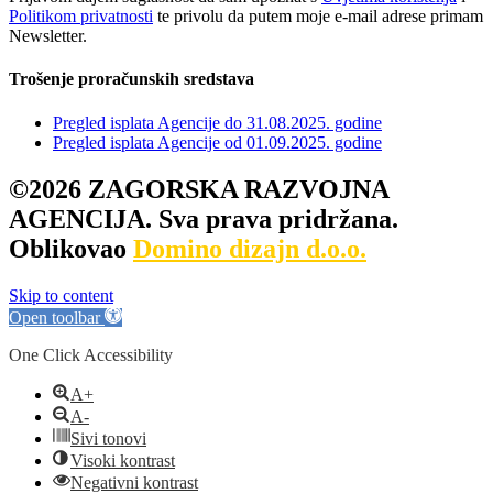
Politikom privatnosti
te privolu da putem moje e-mail adrese primam
Newsletter.
Trošenje proračunskih sredstava
Pregled isplata Agencije do 31.08.2025. godine
Pregled isplata Agencije od 01.09.2025. godine
©2026 ZAGORSKA RAZVOJNA
AGENCIJA. Sva prava pridržana.
Oblikovao
Domino dizajn d.o.o.
Skip to content
Open toolbar
One Click Accessibility
A+
A-
Sivi tonovi
Visoki kontrast
Negativni kontrast