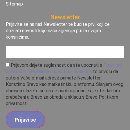
Sitemap
Newsletter
Prijavite se na naš Newsletter te budite prvi koji će
doznati novosti koje naša agencija pruža svojim
korisnicima.
Prijavom dajete suglasnost da ste upoznati s
Pravilima
privatnosti
i
Pravilima o korištenju kolačića
te privolu da
putem Vaše e-mail adrese primate Newsletter.
Koristimo Brevo kao marketinšku platformu. Slanjem ovog
obrasca slažete se da će osobni podaci koje ste dali biti
prebačeni u Brevo za obradu u skladu s Brevo Politikom
privatnosti.