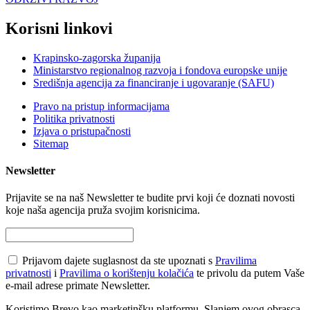
Korisni linkovi
Krapinsko-zagorska županija
Ministarstvo regionalnog razvoja i fondova europske unije
Središnja agencija za financiranje i ugovaranje (SAFU)
Pravo na pristup informacijama
Politika privatnosti
Izjava o pristupačnosti
Sitemap
Newsletter
Prijavite se na naš Newsletter te budite prvi koji će doznati novosti
koje naša agencija pruža svojim korisnicima.
Prijavom dajete suglasnost da ste upoznati s
Pravilima
privatnosti
i
Pravilima o korištenju kolačića
te privolu da putem Vaše
e-mail adrese primate Newsletter.
Koristimo Brevo kao marketinšku platformu. Slanjem ovog obrasca