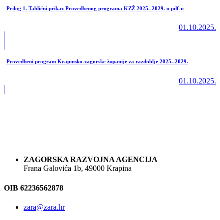
Prilog 1. Tablični prikaz Provedbenog programa KZŽ 2025.-2029. u pdf-u
01.10.2025.
Provedbeni program Krapinsko-zagorske županije za razdoblje 2025.-2029.
01.10.2025.
ZAGORSKA RAZVOJNA AGENCIJA
Frana Galovića 1b, 49000 Krapina
OIB 62236562878
zara@zara.hr