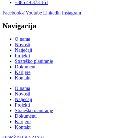
+385 49 373 161
Facebook-f
Youtube
Linkedin
Instagram
Navigacija
O nama
Novosti
Natječaji
Projekti
Strateško planiranje
Dokumenti
Karijere
Kontakt
O nama
Novosti
Natječaji
Projekti
Strateško planiranje
Dokumenti
Karijere
Kontakt
ODRŽIVI RAZVOJ