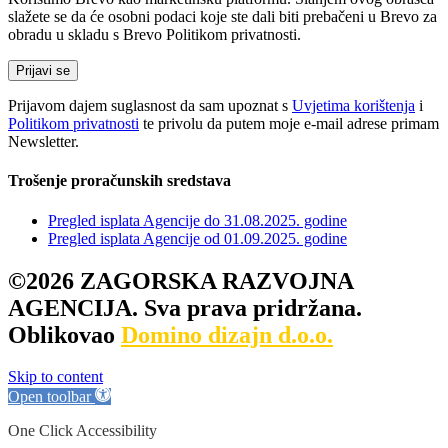
slažete se da će osobni podaci koje ste dali biti prebačeni u Brevo za
obradu u skladu s Brevo Politikom privatnosti.
Prijavom dajem suglasnost da sam upoznat s
Uvjetima korištenja
i
Politikom privatnosti
te privolu da putem moje e-mail adrese primam
Newsletter.
Trošenje proračunskih sredstava
Pregled isplata Agencije do 31.08.2025. godine
Pregled isplata Agencije od 01.09.2025. godine
©2026 ZAGORSKA RAZVOJNA
AGENCIJA. Sva prava pridržana.
Oblikovao
Domino dizajn d.o.o.
Skip to content
Open toolbar
One Click Accessibility