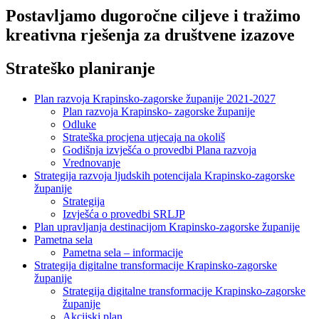
Postavljamo dugoročne ciljeve i tražimo
kreativna rješenja za društvene izazove
Strateško planiranje
Plan razvoja Krapinsko-zagorske županije 2021-2027
Plan razvoja Krapinsko- zagorske županije
Odluke
Strateška procjena utjecaja na okoliš
Godišnja izvješća o provedbi Plana razvoja
Vrednovanje
Strategija razvoja ljudskih potencijala Krapinsko-zagorske
županije
Strategija
Izvješća o provedbi SRLJP
Plan upravljanja destinacijom Krapinsko-zagorske županije
Pametna sela
Pametna sela – informacije
Strategija digitalne transformacije Krapinsko-zagorske
županije
Strategija digitalne transformacije Krapinsko-zagorske
županije
Akcijski plan