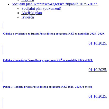
Socijalni plan Krapinsko-zagorske županije 2025.-2027.
Socijalni plan (dokument)
Akcijski plan
Izvješća
Odluka o ovlaštenju za izradu Provedbenog programa KZŽ za razdoblje 2025.–2029.
01.10.2025.
Odluka o donošenju Provedbenog programa KZŽ za razdoblje 2025.–2029.
01.10.2025.
Prilog 1. Tablični prikaz Provedbenog programa KZŽ 2025.-2029. u excelu
01.10.2025.